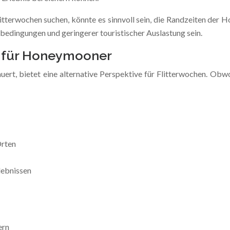
Flitterwochen suchen, könnte es sinnvoll sein, die Randzeiten de
dingungen und geringerer touristischer Auslastung sein.
n für Honeymooner
rt, bietet eine alternative Perspektive für Flitterwochen. Obwohl
Orten
lebnissen
ern