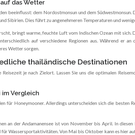
 auf das Wetter
den beeinflusst: dem Nordostmonsun und dem Südwestmonsun. De
nd Sibirien. Dies führt zu angenehmeren Temperaturen und wenige
ht, bringt warme, feuchte Luft vom Indischen Ozean mit sich. Die
unterschiedlich auf verschiedene Regionen aus. Während er an 
eres Wetter sorgen.
dliche thailändische Destinationen
e Reisezeit je nach Zielort. Lassen Sie uns die optimalen Reisem
 im Vergleich
len für Honeymooner. Allerdings unterscheiden sich die besten R
onen an der Andamanensee ist von November bis April. In diese
 für Wassersportaktivitäten. Von Mai bis Oktober kann es hier 